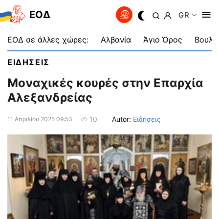
EOΔ
GR
ΕΟΔ σε άλλες χώρες:
Αλβανία
Άγιο Όρος
Βουλγ
ΕΙΔΗΣΕΙΣ
Μοναχικές κουρές στην Επαρχία
Αλεξανδρείας
Autor:
Ειδήσεις
10
11 Απριλίου 2025 09:53