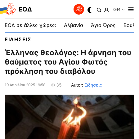
EOΔ
GR
ΕΟΔ σε άλλες χώρες:
Αλβανία
Άγιο Όρος
Βουλγ
ΕΙΔΗΣΕΙΣ
Έλληνας θεολόγος: Η άρνηση του
θαύματος του Αγίου Φωτός
πρόκληση του διαβόλου
Autor:
Ειδήσεις
35
19 Απριλίου 2025 19:58