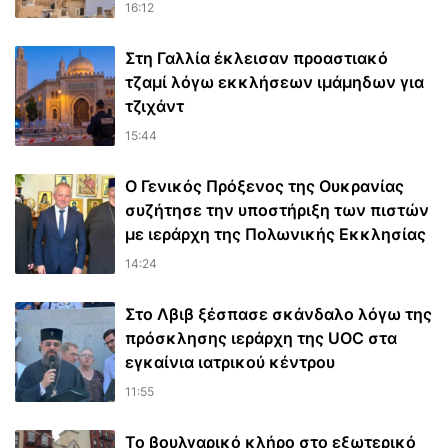
16:12
Στη Γαλλία έκλεισαν προαστιακό
τζαμί λόγω εκκλήσεων ιμάμηδων για
τζιχάντ
15:44
Ο Γενικός Πρόξενος της Ουκρανίας
συζήτησε την υποστήριξη των πιστών
με ιεράρχη της Πολωνικής Εκκλησίας
14:24
Στο Λβιβ ξέσπασε σκάνδαλο λόγω της
πρόσκλησης ιεράρχη της UOC στα
εγκαίνια ιατρικού κέντρου
11:55
Το βουλγαρικό κλήρο στο εξωτερικό