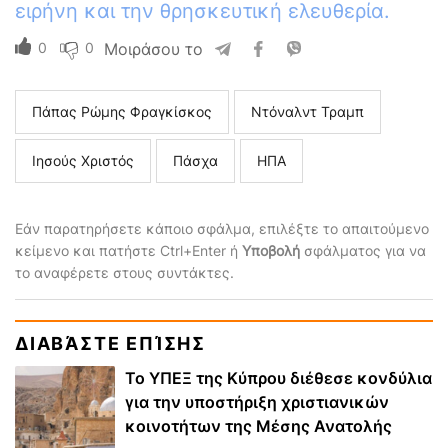
ειρήνη και την θρησκευτική ελευθερία.
0
0
Μοιράσου το
Πάπας Ρώμης Φραγκίσκος
Ντόναλντ Τραμπ
Ιησούς Χριστός
Πάσχα
ΗΠΑ
Εάν παρατηρήσετε κάποιο σφάλμα, επιλέξτε το απαιτούμενο
κείμενο και πατήστε Ctrl+Enter ή
Υποβολή
σφάλματος για να
το αναφέρετε στους συντάκτες.
ΔΙΑΒΆΣΤΕ ΕΠΊΣΗΣ
Το ΥΠΕΞ της Κύπρου διέθεσε κονδύλια
για την υποστήριξη χριστιανικών
κοινοτήτων της Μέσης Ανατολής