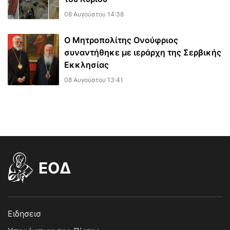
08 Αυγούστου 14:38
Ο Μητροπολίτης Ονούφριος
συναντήθηκε με ιεράρχη της Σερβικής
Εκκλησίας
08 Αυγούστου 13:41
EOΔ
Ειδησεισ