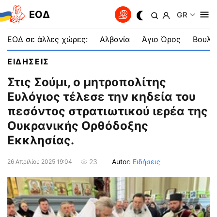
EOΔ
GR
ΕΟΔ σε άλλες χώρες:
Αλβανία
Άγιο Όρος
Βουλγ
ΕΙΔΗΣΕΙΣ
Στις Σούμι, ο μητροπολίτης
Ευλόγιος τέλεσε την κηδεία του
πεσόντος στρατιωτικού ιερέα της
Ουκρανικής Ορθόδοξης
Εκκλησίας.
Autor:
Ειδήσεις
23
26 Απριλίου 2025 19:04