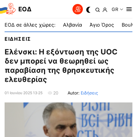
EOΔ
GR
ΕΟΔ σε άλλες χώρες:
Αλβανία
Άγιο Όρος
Βουλγ
ΕΙΔΗΣΕΙΣ
Еλένσκι: Η εξόντωση της UOC
δεν μπορεί να θεωρηθεί ως
παραβίαση της θρησκευτικής
ελευθερίας
Autor:
Ειδήσεις
20
01 Ιουνίου 2025 13:25