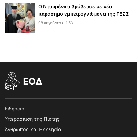
Ο Ντουμένκο βράβευσε με νέο
παράσημο εμπειρογνώμονα της ΓΕΣΣ
08 Αυγούστου 11:53
EOΔ
Ειδησεισ
Υπεράσπιση της Πίστης
Άνθρωπος και Εκκλησία