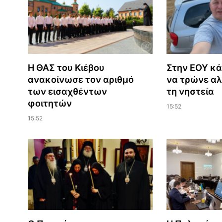
Η ΘΑΣ του Κιέβου
Στην ΕΟΥ κά
ανακοίνωσε τον αριθμό
να τρώνε αλ
των εισαχθέντων
τη νηστεία
φοιτητών
15:52
15:52