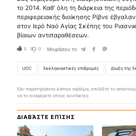
το 2014. Καθ’ όλη τη διάρκεια της περιό
περιφερειακής διοίκησης Ρίβνε έβγαλα
στον Ιερό Ναό Αγίας Σκέπης του Ριασνι
βίαιων αντιπαραθέσεων.
0
0
Μοιράσου το
UOC
Εκκλησιαστικές επιδρομές
Δίωξη της Ε
Εάν παρατηρήσετε κάποιο σφάλμα, επιλέξτε το απαιτούμε
να το αναφέρετε στους συντάκτες.
ΔΙΑΒΆΣΤΕ ΕΠΊΣΗΣ