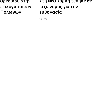
παρέδωσε στην
Στη Νέα Υόρκη τέθηκε σε
ατάλογο τόπων
ισχύ νόμος για την
ς Πολωνών
ευθανασία
14:28