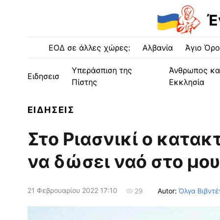
Έ
ΕΟΔ σε άλλες χώρες:
Αλβανία
Άγιο Όρο
Υπεράσπιση της
Άνθρωπος κα
Ειδησεισ
Πίστης
Εκκλησία
ΕΙΔΗΣΕΙΣ
Στο Ριασνικί ο κατα
να δώσει ναό στο μο
21 Φεβρουαρίου 2022 17:10
Autor:
Όλγα Βιβντέ
29