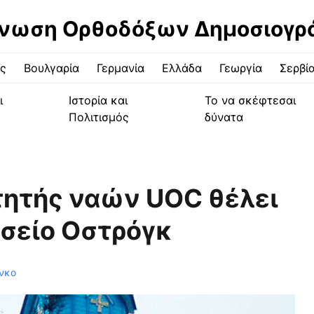
νωση Ορθοδόξων Δημοσιογ
ς
Βουλγαρία
Γερμανία
Ελλάδα
Γεωργία
Σερβί
ι
Ιστορία και
Το να σκέφτεσαι
Πολιτισμός
δύνατα
κτητής ναών UOC θέλει
υσείο Οστρόγκ
νκο