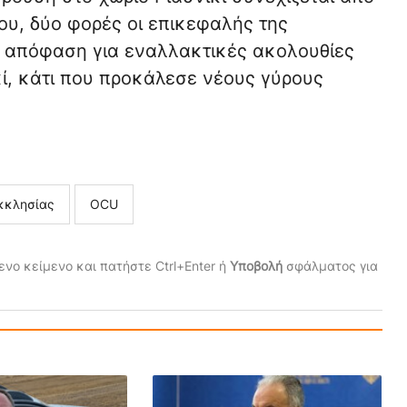
δου, δύο φορές οι επικεφαλής της
ν απόφαση για εναλλακτικές ακολουθίες
κί, κάτι που προκάλεσε νέους γύρους
κκλησίας
ΟCU
νο κείμενο και πατήστε Ctrl+Enter ή
Υποβολή
σφάλματος για