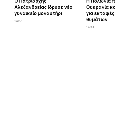
Ο Πατριάρχης
Η Πολωνία 
Αλεξανδρείας ίδρυσε νέο
Ουκρανία κ
γυναικείο μοναστήρι
για εκταφέ
θυμάτων
14:55
14:41