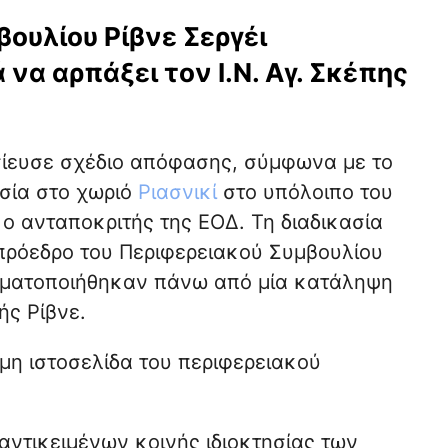
ουλίου Ρίβνε Σεργέι
να αρπάξει τον Ι.Ν. Αγ. Σκέπης
σίευσε σχέδιο απόφασης, σύμφωνα με το
σία στο χωριό
Ριασνικί
στο υπόλοιπο του
ο ανταποκριτής της ΕΟΔ. Τη διαδικασία
 πρόεδρο του Περιφερειακού Συμβουλίου
αγματοποιήθηκαν πάνω από μία κατάληψη
ς Ρίβνε.
μη ιστοσελίδα του περιφερειακού
ντικειμένων κοινής ιδιοκτησίας των