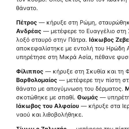
θάνατο.
Πέτρος
— κήρυξε στη Ρώμη, σταυρώθηκε
Ανδρέας
— μετέφερε το Ευαγγέλιο στη 
λοξό σταυρό στην Πάτρα.
Ιάκωβος Ζεβε
αποκεφαλίστηκε με εντολή του Ηρώδη 
υπηρέτησε στη Μικρά Ασία, πέθανε φυσ
Φίλιππος
— κήρυξε στη Σκυθία και τη 
Βαρθολομαίος
— μετέφερε την πίστη στη
θάνατο με απογύμνωση του δέρματος.
Μ
σκοτώθηκε με σπαθί.
Θωμάς
— υπηρέτησ
Ιάκωβος του Αλφαίου
— κήρυξε στα Ιερ
ναού και λιθοβολήθηκε.