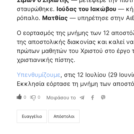
Σίμων ο Ζηλωτής
— μετέφερε την πίστη
σταυρώθηκε.
Ιούδας του Ιακώβου
— κήρ
ρόπαλο.
Ματθίας
— υπηρέτησε στην Αιθ
Ο εορτασμός της μνήμης των 12 αποστόλ
της αποστολικής διακονίας και καλεί 
πρώτων μαθητών του Χριστού στο έργο τ
χριστιανικής πίστης.
Υπενθυμίζουμε
, στις 12 Ιουλίου (29 Ιο
Εκκλησία εόρτασε τη μνήμη των αποστό
0
0
Μοιράσου το
Ευαγγέλιο
Απόστολοι