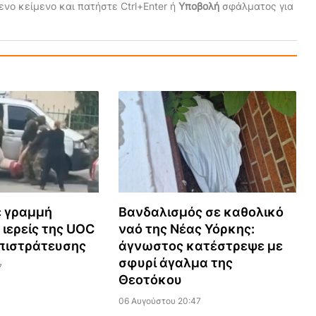
νο κείμενο και πατήστε Ctrl+Enter ή
Υποβολή
σφάλματος για
ε γραμμή
Βανδαλισμός σε καθολικό
 ιερείς της UOC
ναό της Νέας Υόρκης:
πιστράτευσης
άγνωστος κατέστρεψε με
σφυρί άγαλμα της
7
Θεοτόκου
06 Αυγούστου 20:47