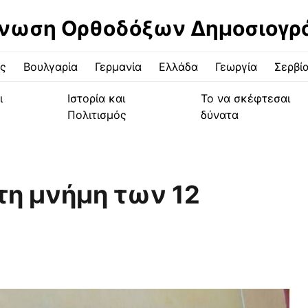
νωση Ορθοδόξων Δημοσιογ
ς
Βουλγαρία
Γερμανία
Ελλάδα
Γεωργία
Σερβί
ι
Ιστορία και
Το να σκέφτεσαι
Πολιτισμός
δύνατα
τη μνήμη των 12