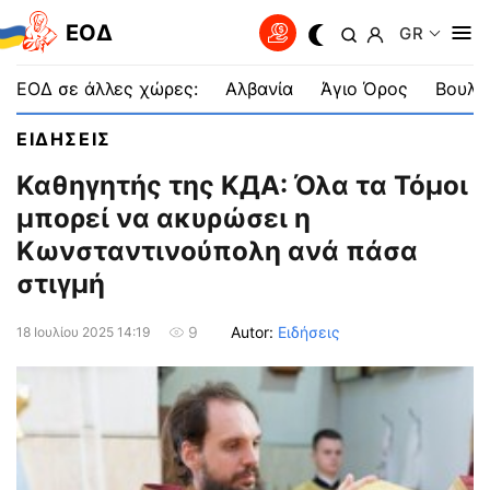
EOΔ
GR
ΕΟΔ σε άλλες χώρες:
Αλβανία
Άγιο Όρος
Βουλγ
ΕΙΔΗΣΕΙΣ
Καθηγητής της ΚДА: Όλα τα Τόμοι
μπορεί να ακυρώσει η
Κωνσταντινούπολη ανά πάσα
στιγμή
Autor:
Ειδήσεις
9
18 Ιουλίου 2025 14:19