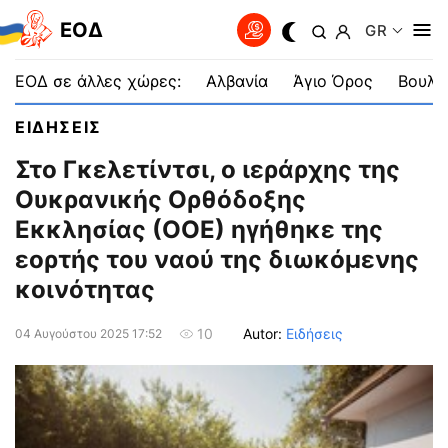
EOΔ
GR
ΕΟΔ σε άλλες χώρες:
Αλβανία
Άγιο Όρος
Βουλγ
ΕΙΔΗΣΕΙΣ
Στο Γκελετίντσι, ο ιεράρχης της
Ουκρανικής Ορθόδοξης
Εκκλησίας (ΟΟΕ) ηγήθηκε της
εορτής του ναού της διωκόμενης
κοινότητας
Autor:
Ειδήσεις
10
04 Αυγούστου 2025 17:52