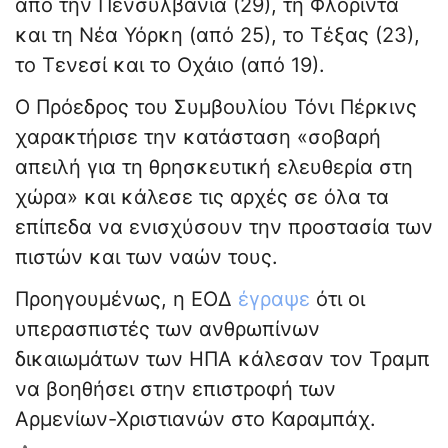
από την Πενσυλβάνια (29), τη Φλόριντα
και τη Νέα Υόρκη (από 25), το Τέξας (23),
το Τενεσί και το Οχάιο (από 19).
Ο Πρόεδρος του Συμβουλίου Τόνι Πέρκινς
χαρακτήρισε την κατάσταση «σοβαρή
απειλή για τη θρησκευτική ελευθερία στη
χώρα» και κάλεσε τις αρχές σε όλα τα
επίπεδα να ενισχύσουν την προστασία των
πιστών και των ναών τους.
Προηγουμένως, η ΕΟΔ
έγραψε
ότι οι
υπερασπιστές των ανθρωπίνων
δικαιωμάτων των ΗΠΑ κάλεσαν τον Τραμπ
να βοηθήσει στην επιστροφή των
Αρμενίων-Χριστιανών στο Καραμπάχ.