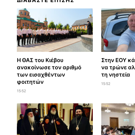
ΔΙΑΒΆΣΤΕ ΕΠΊΣΗΣ
Η ΘΑΣ του Κιέβου
Στην ΕΟΥ κά
ανακοίνωσε τον αριθμό
να τρώνε αλ
των εισαχθέντων
τη νηστεία
φοιτητών
15:52
15:52