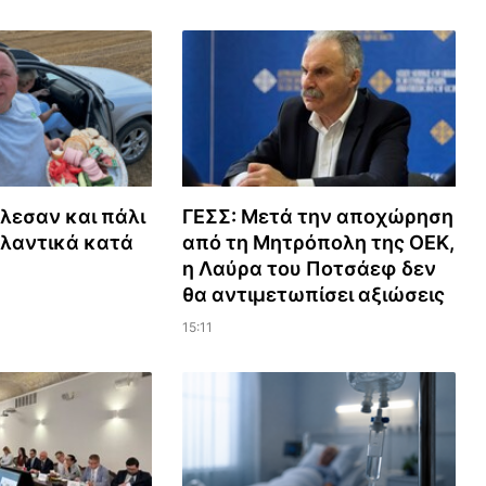
λεσαν και πάλι
ΓΕΣΣ: Μετά την αποχώρηση
λαντικά κατά
από τη Μητρόπολη της ΟΕΚ,
η Λαύρα του Ποτσάεφ δεν
θα αντιμετωπίσει αξιώσεις
15:11