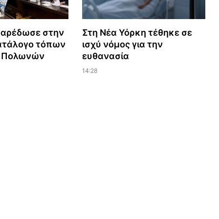
παρέδωσε στην
Στη Νέα Υόρκη τέθηκε σε
ατάλογο τόπων
ισχύ νόμος για την
ς Πολωνών
ευθανασία
14:28