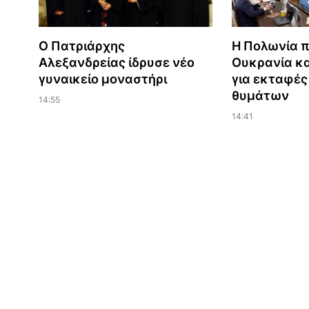
Ο Πατριάρχης
Η Πολωνία 
Αλεξανδρείας ίδρυσε νέο
Ουκρανία κ
γυναικείο μοναστήρι
για εκταφέ
θυμάτων
14:55
14:41