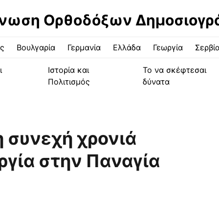
νωση Ορθοδόξων Δημοσιογ
ς
Βουλγαρία
Γερμανία
Ελλάδα
Γεωργία
Σερβί
ι
Ιστορία και
Το να σκέφτεσαι
Πολιτισμός
δύνατα
η συνεχή χρονιά
ργία στην Παναγία