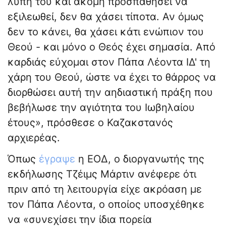
λύπη του και ακόμη προσπαθήσει να
εξιλεωθεί, δεν θα χάσει τίποτα. Αν όμως
δεν το κάνει, θα χάσει κάτι ενώπιον του
Θεού - και μόνο ο Θεός έχει σημασία. Από
καρδιάς εύχομαι στον Πάπα Λέοντα ΙΔ' τη
χάρη του Θεού, ώστε να έχει το θάρρος να
διορθώσει αυτή την αηδιαστική πράξη που
βεβήλωσε την αγιότητα του Ιωβηλαίου
έτους», πρόσθεσε ο Καζακστανός
αρχιερέας.
Όπως
έγραψε
η ΕΟΔ, ο διοργανωτής της
εκδήλωσης Τζέιμς Μάρτιν ανέφερε ότι
πριν από τη λειτουργία είχε ακρόαση με
τον Πάπα Λέοντα, ο οποίος υποσχέθηκε
να «συνεχίσει την ίδια πορεία