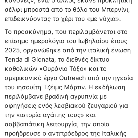
κανόνες», ενώ ο άλλος έκανε προκλητική
σέλφι μπροστά από το θόλο του Μπερνίνι,
επιδεικνύοντας το χέρι του «με νύχια».
Το προσκύνημα, που περιλαμβάνεται στο
επίσημο ημερολόγιο του Ιωβηλαίου έτους
2025, οργανώθηκε από την ιταλική ένωση
Tenda di Gionata, το διεθνές δίκτυο
καθολικών «Ουράνιο Τόξο» και το
αμερικανικό έργο Outreach υπό την ηγεσία
του ιησουίτη Τζέιμς Μάρτιν. Η εκδήλωση
περιλάμβανε βραδινή αγρυπνία με
αφηγήσεις ενός λεσβιακού ζευγαριού για
την «ιστορία αγάπης τους» και
σαββατιάτικη λειτουργία, την οποία
προήδρευσε ο αντιπρόεδρος της Ιταλικής