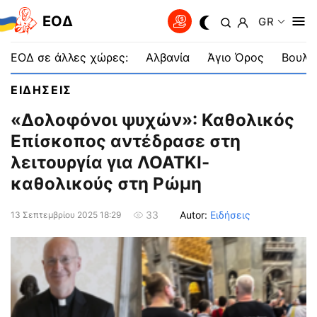
EOΔ
GR
ΕΟΔ σε άλλες χώρες:
Αλβανία
Άγιο Όρος
Βουλγ
ΕΙΔΗΣΕΙΣ
«Δολοφόνοι ψυχών»: Καθολικός
Επίσκοπος αντέδρασε στη
λειτουργία για ΛΟΑΤΚΙ-
καθολικούς στη Ρώμη
Autor:
Ειδήσεις
33
13 Σεπτεμβρίου 2025 18:29