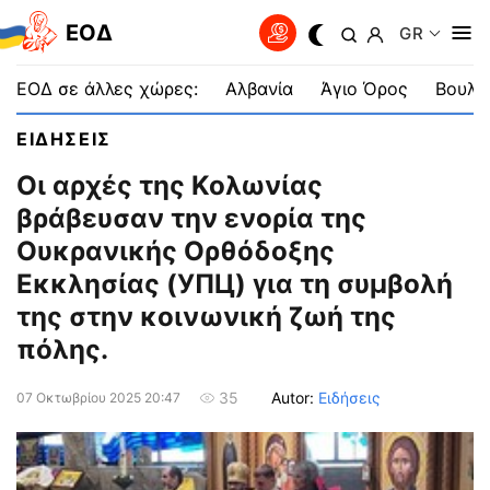
EOΔ
GR
ΕΟΔ σε άλλες χώρες:
Αλβανία
Άγιο Όρος
Βουλγ
ΕΙΔΗΣΕΙΣ
Οι αρχές της Κολωνίας
βράβευσαν την ενορία της
Ουκρανικής Ορθόδοξης
Εκκλησίας (УПЦ) για τη συμβολή
της στην κοινωνική ζωή της
πόλης.
Autor:
Ειδήσεις
35
07 Οκτωβρίου 2025 20:47