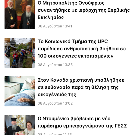
Ο Μητροπολίτης Ονούφριος
συναντήθηκε με ιεράρχη της Σερβικής
Εκκλησίας
08 Αυγούστου 13:41
Το Κοινωνικό Τμήμα της UPC
παρέδωσε ανθρωπιστική βοήθεια σε
100 οικογένειες εκτοπισμένων
08 Αυγούστου 13:35
Στον Καναδά χριστιανή υποβλήθηκε
σε ευθανασία παρά τη θέληση της
οικογένειάς της
08 Αυγούστου 13:02
Ο Ντουμένκο βράβευσε με νέο
παράσημο εμπειρογνώμονα της ΓΕΣΣ
08 Αυγούστου 11:53