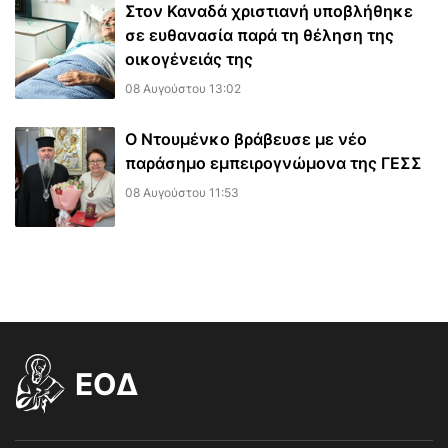
Στον Καναδά χριστιανή υποβλήθηκε
σε ευθανασία παρά τη θέληση της
οικογένειάς της
08 Αυγούστου 13:02
Ο Ντουμένκο βράβευσε με νέο
παράσημο εμπειρογνώμονα της ΓΕΣΣ
08 Αυγούστου 11:53
EOΔ