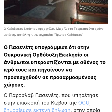
Ο Καθεδρικός Ναός του Αρχαγγέλου Μιχαήλ στο Τσερκάσι ένα χρόνο
μετά την κατάληψη. Φωτογραφία: "Πρώτος Καζάκικος"
Ο Γιασενέτς υπογράμμισε ότι στην
Ουκρανική Ορθόδοξη Εκκλησία οι
άνθρωποι υπερασπίζονται με σθένος το
ιερό τους και πηγαίνουν να
προσευχηθούν σε προσαρμοσμένους
χώρους.
Ο Γιαροσλάβ Γιασενέτς, που υπηρέτησε
στην επισκοπή του Κιέβου της
OCU
,
δημοσίευσε εκτενή δήλωση
, στην οποία