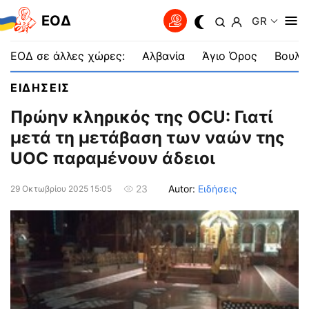
EOΔ
GR
ΕΟΔ σε άλλες χώρες:
Αλβανία
Άγιο Όρος
Βουλγ
ΕΙΔΗΣΕΙΣ
Πρώην κληρικός της OCU: Γιατί
μετά τη μετάβαση των ναών της
UOC παραμένουν άδειοι
Autor:
Ειδήσεις
23
29 Οκτωβρίου 2025 15:05