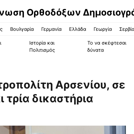
νωση Ορθοδόξων Δημοσιογ
ς
Βουλγαρία
Γερμανία
Ελλάδα
Γεωργία
Σερβί
ι
Ιστορία και
Το να σκέφτεσαι
Πολιτισμός
δύνατα
τροπολίτη Αρσενίου, σε
ι τρία δικαστήρια