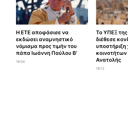
Η ΕΤΕ αποφάσισε να
Το ΥΠΕΞ της
εκδώσει αναμνηστικό
διέθεσε κονδ
νόμισμα προς τιμήν του
υποστήριξη 
πάπα Ιωάννη Παύλου Β'
κοινοτήτων
Ανατολής
16:54
16:12