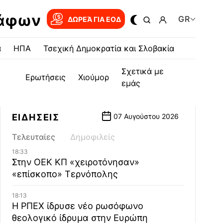
ράφων
GR
ΔΩΡΕΆ ΓΙΑ EOΔ
α
ΗΠΑ
Τσεχική Δημοκρατία και Σλοβακία
Σχετικά με
Ερωτήσεις
Χιούμορ
εμάς
ΕΙΔΗΣΕΙΣ
07 Αυγούστου 2026
Τελευταίες
Δημοφιλείς
18:33
Στην ΟΕΚ ΚΠ «χειροτόνησαν»
«επίσκοπο» Τερνόπολης
18:13
Η ΡΠΕΧ ίδρυσε νέο ρωσόφωνο
θεολογικό ίδρυμα στην Ευρώπη