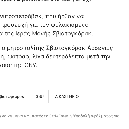
 Δνιπροπετρόβσκ, που ήρθαν να
 προσευχή για τον φυλακισμένο
α της Ιεράς Μονής Σβιατογκόρσκ.
5 ο μητροπολίτης Σβιατογκόρσκ Αρσένιος
η, ωστόσο, λίγα δευτερόλεπτα μετά την
ους της СБУ.
βιατογκόρσκ
SBU
ΔΙΚΑΣΤΗΡΙΟ
νο κείμενο και πατήστε Ctrl+Enter ή
Υποβολή
σφάλματος για