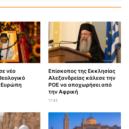
σε νέο
Επίσκοπος της Εκκλησίας
εολογικό
Αλεξανδρείας κάλεσε την
ν Ευρώπη
ΡΟΕ να αποχωρήσει από
την Αφρική
17:43