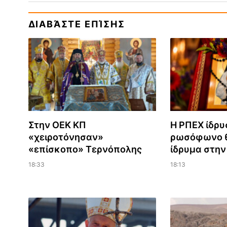
ΔΙΑΒΆΣΤΕ ΕΠΊΣΗΣ
Στην ΟΕΚ ΚΠ
Η ΡΠΕΧ ίδρυ
«χειροτόνησαν»
ρωσόφωνο θ
«επίσκοπο» Τερνόπολης
ίδρυμα στη
18:33
18:13