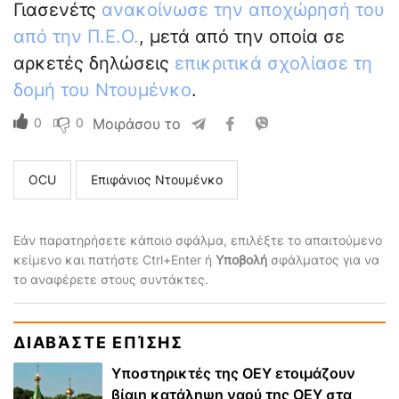
Γιασενέτς
ανακοίνωσε την αποχώρησή του
από την Π.Ε.Ο.
, μετά από την οποία σε
αρκετές δηλώσεις
επικριτικά σχολίασε τη
δομή του Ντουμένκο
.
0
0
Μοιράσου το
ΟCU
Επιφάνιος Ντουμένκο
Εάν παρατηρήσετε κάποιο σφάλμα, επιλέξτε το απαιτούμενο
κείμενο και πατήστε Ctrl+Enter ή
Υποβολή
σφάλματος για να
το αναφέρετε στους συντάκτες.
ΔΙΑΒΆΣΤΕ ΕΠΊΣΗΣ
Υποστηρικτές της ΟΕΥ ετοιμάζουν
βίαιη κατάληψη ναού της ΟΕΥ στα