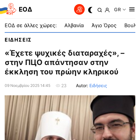
EOΔ
GR
ΕΟΔ σε άλλες χώρες:
Αλβανία
Άγιο Όρος
Βουλγ
ΕΙΔΗΣΕΙΣ
«Έχετε ψυχικές διαταραχές», –
στην ΠЦΟ απάντησαν στην
έκκληση του πρώην κληρικού
Autor:
Ειδήσεις
23
09 Νοεμβρίου 2025 14:45