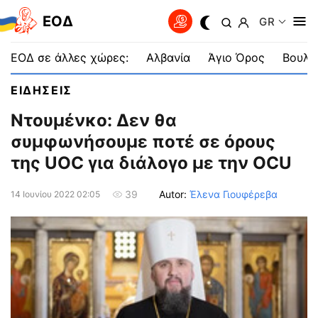
EOΔ
GR
ΕΟΔ σε άλλες χώρες:
Αλβανία
Άγιο Όρος
Βουλγ
ΕΙΔΗΣΕΙΣ
Ντουμένκο: Δεν θα
συμφωνήσουμε ποτέ σε όρους
της UOC για διάλογο με την OCU
Autor:
Έλενα Γιουφέρεβα
39
14 Ιουνίου 2022 02:05