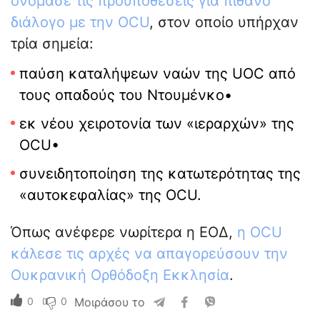
ονόμασε τις προϋποθέσεις για πιθανό
διάλογο με την OCU
, στον οποίο υπήρχαν
τρία σημεία:
παύση καταλήψεων ναών της UOC από
τους οπαδούς του Ντουμένκο•
εκ νέου χειροτονία των «ιεραρχών» της
OCU•
συνειδητοποίηση της κατωτερότητας της
«αυτοκεφαλίας» της OCU.
Όπως ανέφερε νωρίτερα η ΕΟΔ,
η OCU
κάλεσε τις αρχές να απαγορεύσουν την
Ουκρανική Ορθόδοξη Εκκλησία
.
0
0
Μοιράσου το