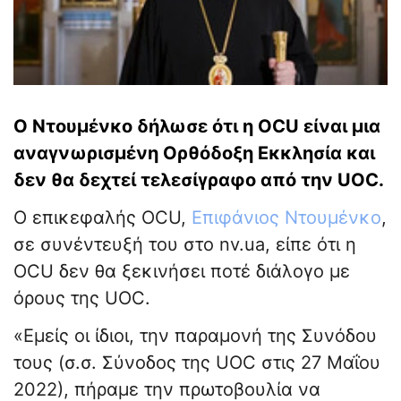
Ο Ντουμένκο δήλωσε ότι η OCU είναι μια
αναγνωρισμένη Ορθόδοξη Εκκλησία και
δεν θα δεχτεί τελεσίγραφο από την UOC.
Ο επικεφαλής OCU,
Επιφάνιος Ντουμένκο
,
σε συνέντευξή του στο nv.ua, είπε ότι η
OCU δεν θα ξεκινήσει ποτέ διάλογο με
όρους της UOC.
«Εμείς οι ίδιοι, την παραμονή της Συνόδου
τους (σ.σ. Σύνοδος της UOC στις 27 Μαΐου
2022), πήραμε την πρωτοβουλία να