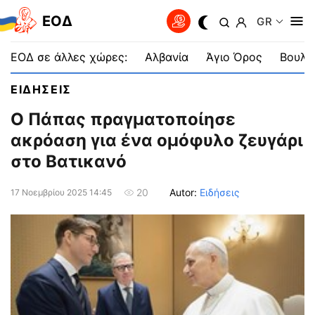
EOΔ
GR
ΕΟΔ σε άλλες χώρες:
Αλβανία
Άγιο Όρος
Βουλγ
ΕΙΔΗΣΕΙΣ
Ο Πάπας πραγματοποίησε
ακρόαση για ένα ομόφυλο ζευγάρι
στο Βατικανό
Autor:
Ειδήσεις
20
17 Νοεμβρίου 2025 14:45