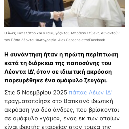
Ο Άλεξ Καπελάτρο και ο «σύζυγός» του, Μπράιαν Στίβενς, συναντούν
τον Πάπα Λέοντα. Φωτογραφία: Alex Capechelatro/Facebook
Η συνάντηση ήταν η πρώτη περίπτωση
κατά τη διάρκεια της παποσύνης του
Λέοντα ΙΔ', όταν σε ιδιωτική ακρόαση
παρευρέθηκε ένα ομόφυλο ζευγάρι.
Στις 5 Νοεμβρίου 2025
πάπας Λέων ΙΔ'
πραγματοποίησε στο Βατικανό ιδιωτική
ακρόαση για δύο άνδρες, που βρίσκονται
σε ομόφυλο «γάμο», ένας εκ των οποίων
είναι ιδρυτής εταιρείας στον τομέα της