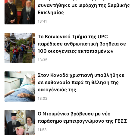
συναντήθηκε με ιεράρχη της Σερβικής
Εκκλησίας
13:41
Το Κοινωνικό Τμήμα της UPC
παρέδωσε ανθρωπιστική βοήθεια σε
100 οικογένειες εκτοπισμένων
13:35
Στον Καναδά χριστιανή υποβλήθηκε
σε ευθανασία παρά τη θέληση της
οικογένειάς της
13:02
Ο Ντουμένκο βράβευσε με νέο
παράσημο εμπειρογνώμονα της ΓΕΣΣ
11:53