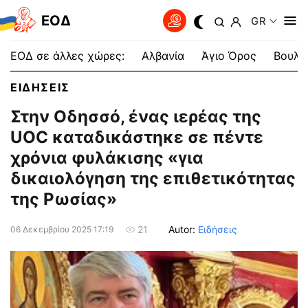
EOΔ
GR
ΕΟΔ σε άλλες χώρες:
Αλβανία
Άγιο Όρος
Βουλγ
ΕΙΔΗΣΕΙΣ
Στην Οδησσό, ένας ιερέας της
UOC καταδικάστηκε σε πέντε
χρόνια φυλάκισης «για
δικαιολόγηση της επιθετικότητας
της Ρωσίας»
Autor:
Ειδήσεις
21
06 Δεκεμβρίου 2025 17:19