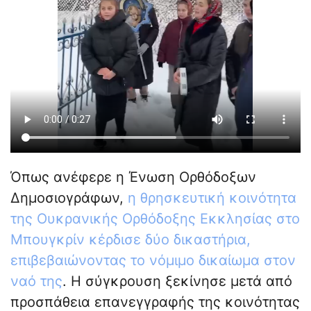
Όπως ανέφερε η Ένωση Ορθόδοξων
Δημοσιογράφων,
η θρησκευτική κοινότητα
της Ουκρανικής Ορθόδοξης Εκκλησίας στο
Μπουγκρίν κέρδισε δύο δικαστήρια,
επιβεβαιώνοντας το νόμιμο δικαίωμα στον
ναό της
. Η σύγκρουση ξεκίνησε μετά από
προσπάθεια επανεγγραφής της κοινότητας