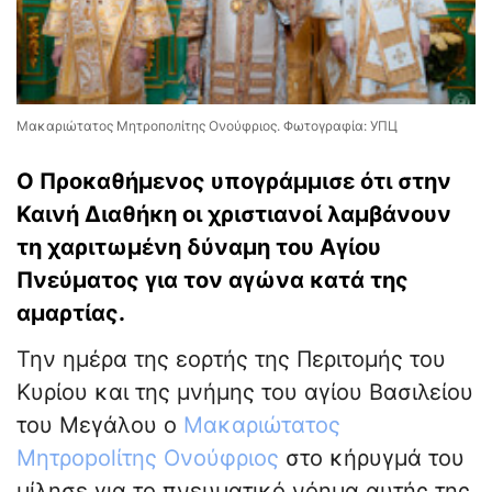
Μακαριώτατος Μητρополίτης Ονούφριος. Φωτογραφία: УПЦ
Ο Προκαθήμενος υπογράμμισε ότι στην
Καινή Διαθήκη οι χριστιανοί λαμβάνουν
τη χαριτωμένη δύναμη του Αγίου
Πνεύματος για τον αγώνα κατά της
αμαρτίας.
Την ημέρα της εορτής της Περιτομής του
Κυρίου και της μνήμης του αγίου Βασιλείου
του Μεγάλου ο
Μακαριώτατος
Μητρopolίτης Ονούφριος
στο κήρυγμά του
μίλησε για το πνευματικό νόημα αυτής της