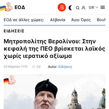
EOΔ
GR
ΕΟΔ σε άλλες χώρες:
Αλβανία
Άγιο Όρος
Βουλγ
ΕΙΔΗΣΕΙΣ
Μητροπολίτης Βερολίνου: Στην
κεφαλή της ΠΕΟ βρίσκεται λαϊκός
χωρίς ιερατικό αξίωμα
Autor:
Ειδήσεις
34
03 Μαρτίου 11:51