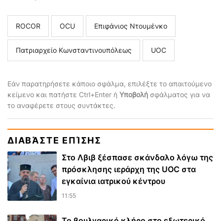
ROCOR
ΟCU
Επιφάνιος Ντουμένκο
Πατριαρχείο Κωνσταντινουπόλεως
UOC
Εάν παρατηρήσετε κάποιο σφάλμα, επιλέξτε το απαιτούμενο
κείμενο και πατήστε Ctrl+Enter ή
Υποβολή
σφάλματος για να
το αναφέρετε στους συντάκτες.
ΔΙΑΒΆΣΤΕ ΕΠΊΣΗΣ
Στο Λβιβ ξέσπασε σκάνδαλο λόγω της
πρόσκλησης ιεράρχη της UOC στα
εγκαίνια ιατρικού κέντρου
11:55
Το βουλγαρικό κλήρο στο εξωτερικό