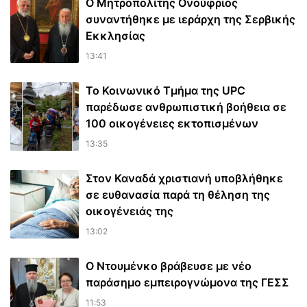
Ο Μητροπολίτης Ονούφριος
συναντήθηκε με ιεράρχη της Σερβικής
Εκκλησίας
13:41
Το Κοινωνικό Τμήμα της UPC
παρέδωσε ανθρωπιστική βοήθεια σε
100 οικογένειες εκτοπισμένων
13:35
Στον Καναδά χριστιανή υποβλήθηκε
σε ευθανασία παρά τη θέληση της
οικογένειάς της
13:02
Ο Ντουμένκο βράβευσε με νέο
παράσημο εμπειρογνώμονα της ΓΕΣΣ
11:53