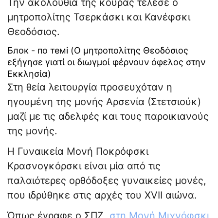
Την ακολουθία της κουράς τέλεσε ο
μητροπολίτης Τσερκάσκι και Κανέφσκι
Θεοδόσιος.
Блок - по темі (Ο μητροπολίτης Θεοδόσιος
εξήγησε γιατί οι διωγμοί φέρνουν όφελος στην
Εκκλησία)
Στη θεία λειτουργία προσευχόταν η
ηγουμένη της μονής Αρσενία (Στετσιούκ)
μαζί με τις αδελφές και τους παροικιανούς
της μονής.
Η Γυναικεία Μονή Ποκρόφσκι
Κρασνογκόρσκι είναι μία από τις
παλαιότερες ορθόδοξες γυναικείες μονές,
που ιδρύθηκε στις αρχές του XVII αιώνα.
Όπως έγραφε ο ΣΠΖ,
στη Μονή Μιχνόφσκι