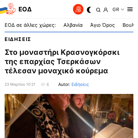
EOΔ
GR
ΕΟΔ σε άλλες χώρες:
Αλβανία
Άγιο Όρος
Βουλγ
ΕΙΔΗΣΕΙΣ
Στο μοναστήρι Κρασνογκόρσκι
της επαρχίας Τσερκάσων
τέλεσαν μοναχικό κούρεμα
Autor:
Ειδήσεις
4
23 Μαρτίου 10:21