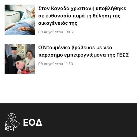
Στον Καναδά χριστιανή υποβλήθηκε
σε ευθανασία παρά τη θέληση της
οικογένειάς της
08 Αυγούστου 13:02
Ο Ντουμένκο βράβευσε με νέο
παράσημο εμπειρογνώμονα της ΓΕΣΣ
08 Αυγούστου 11:53
EOΔ