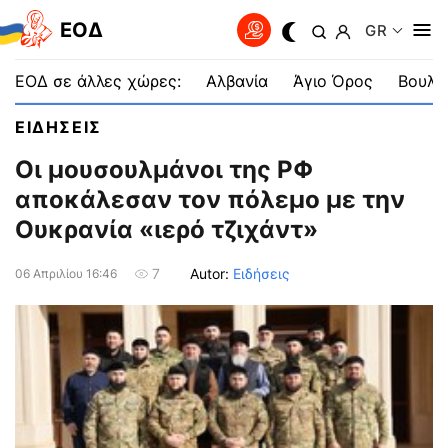
EOΔ
GR
ΕΟΔ σε άλλες χώρες:
Αλβανία
Άγιο Όρος
Βουλγ
ΕΙΔΗΣΕΙΣ
Οι μουσουλμάνοι της ΡΦ
αποκάλεσαν τον πόλεμο με την
Ουκρανία «ιερό τζιχάντ»
Autor:
Ειδήσεις
7
06 Απριλίου 16:46