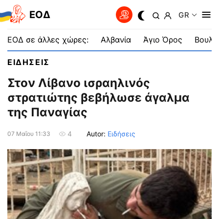
EOΔ
GR
ΕΟΔ σε άλλες χώρες:
Αλβανία
Άγιο Όρος
Βουλγ
ΕΙΔΗΣΕΙΣ
Στον Λίβανο ισραηλινός
στρατιώτης βεβήλωσε άγαλμα
της Παναγίας
Autor:
Ειδήσεις
4
07 Μαΐου 11:33