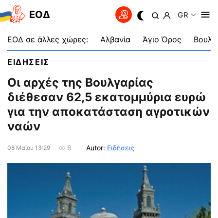
EOΔ
GR
ΕΟΔ σε άλλες χώρες:
Αλβανία
Άγιο Όρος
Βουλγ
ΕΙΔΗΣΕΙΣ
Οι αρχές της Βουλγαρίας
διέθεσαν 62,5 εκατομμύρια ευρώ
για την αποκατάσταση αγροτικών
ναών
Autor:
Ειδήσεις
6
08 Μαΐου 13:29