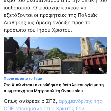
θέμα του μεσσιανισμού από την οπτική του
ιουδαϊσμού. Ο ιεράρχης κάλεσε να
εξετάζονται οι προφητείες της Παλαιάς
Διαθήκης ως άμεση ένδειξη προς το
πρόσωπο του Ιησού Χριστού.
Πανω σε αυτο το θεμα
Στο Χμελνίτσκι ακυρώθηκε η θεία λειτουργία με τη
συμμετοχή του Μητροπολίτη Ονουφρίου
Όπως ανέφερε ο ΣΠΖ,
αρχιμανδρίτης της
ΟΠΕ επεσήμανε ότι ο Χριστός δεν