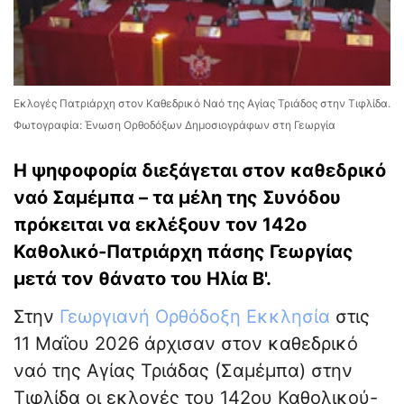
Εκλογές Πατριάρχη στον Καθεδρικό Ναό της Αγίας Τριάδος στην Τιφλίδα.
Φωτογραφία: Ένωση Ορθοδόξων Δημοσιογράφων στη Γεωργία
Η ψηφοφορία διεξάγεται στον καθεδρικό
ναό Σαμέμπα – τα μέλη της Συνόδου
πρόκειται να εκλέξουν τον 142ο
Καθολικό-Πατριάρχη πάσης Γεωργίας
μετά τον θάνατο του Ηλία Β'.
Στην
Γεωργιανή Ορθόδοξη Εκκλησία
στις
11 Μαΐου 2026 άρχισαν στον καθεδρικό
ναό της Αγίας Τριάδας (Σαμέμπα) στην
Τιφλίδα οι εκλογές του 142ου Καθολικού-