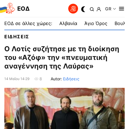
EOΔ
GR
ΕΟΔ σε άλλες χώρες:
Αλβανία
Άγιο Όρος
Βουλγ
ΕΙΔΗΣΕΙΣ
Ο Λοτίς συζήτησε με τη διοίκηση
του «Αζόφ» την «πνευματική
αναγέννηση της Λαύρας»
Autor:
Ειδήσεις
8
14 Μαΐου 14:29