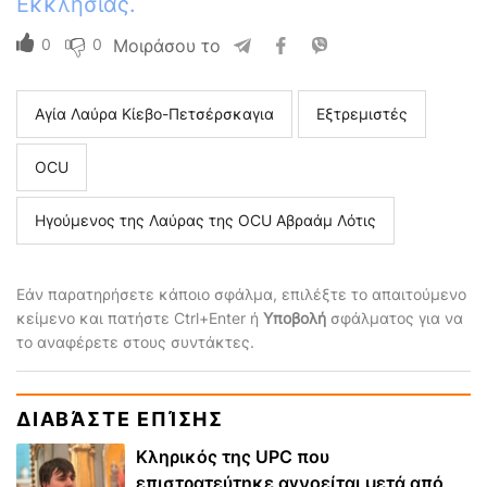
Εκκλησίας.
0
0
Μοιράσου το
Αγία Λαύρα Κίεβο-Πετσέρσκαγια
Εξτρεμιστές
ΟCU
Ηγούμενος της Λαύρας της OCU Αβραάμ Λότις
Εάν παρατηρήσετε κάποιο σφάλμα, επιλέξτε το απαιτούμενο
κείμενο και πατήστε Ctrl+Enter ή
Υποβολή
σφάλματος για να
το αναφέρετε στους συντάκτες.
ΔΙΑΒΆΣΤΕ ΕΠΊΣΗΣ
Κληρικός της UPC που
επιστρατεύτηκε αγνοείται μετά από