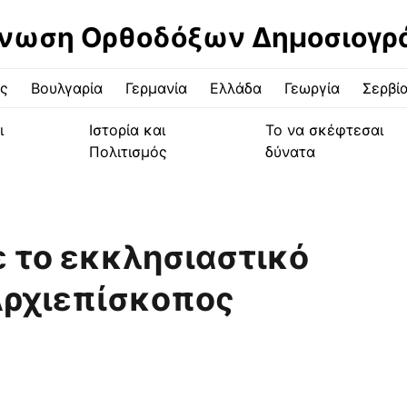
νωση Ορθοδόξων Δημοσιογ
ς
Βουλγαρία
Γερμανία
Ελλάδα
Γεωργία
Σερβί
ι
Ιστορία και
Το να σκέφτεσαι
Πολιτισμός
δύνατα
ε το εκκλησιαστικό
 Αρχιεπίσκοπος