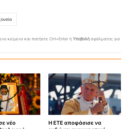
ξουσία
νο κείμενο και πατήστε Ctrl+Enter ή
Υποβολή
σφάλματος για
σε νέο
Η ΕΤΕ αποφάσισε να