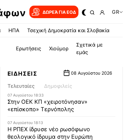
ράφων
GR
ΔΩΡΕΆ ΓΙΑ EOΔ
α
ΗΠΑ
Τσεχική Δημοκρατία και Σλοβακία
Σχετικά με
Ερωτήσεις
Χιούμορ
εμάς
ΕΙΔΗΣΕΙΣ
08 Αυγούστου 2026
Τελευταίες
Δημοφιλείς
07 Αυγούστου 18:33
Στην ΟΕΚ ΚΠ «χειροτόνησαν»
«επίσκοπο» Τερνόπολης
07 Αυγούστου 18:13
Η ΡΠΕΧ ίδρυσε νέο ρωσόφωνο
θεολογικό ίδρυμα στην Ευρώπη