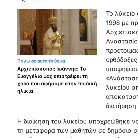
Το λύκειο 
1998 με π
Αρχιεπισκ
Αναστασίο
προετοιμασ
ορθόδοξες
Πανω σε αυτο το θεμα
υποψηφίου
Αρχιεπίσκοπος Ιωάννης: Το
Ευαγγέλιο μας επιστρέφει τη
«Ανάσταση 
χαρά που αφήσαμε στην παιδική
λυκείου απ
ηλικία
αποκαταστ
διατήρηση
Η διοίκηση του λυκείου υποχρεώθηκε να 
τη μεταφορά των μαθητών σε δημόσια σχ