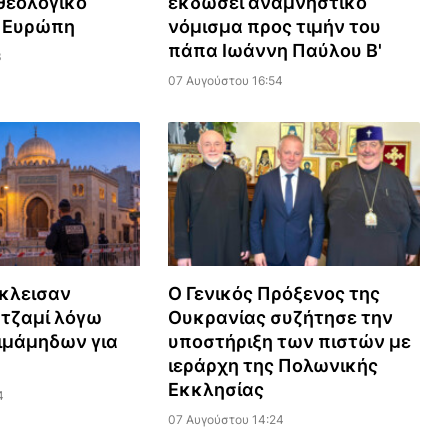
εολογικό
εκδώσει αναμνηστικό
ν Ευρώπη
νόμισμα προς τιμήν του
πάπα Ιωάννη Παύλου Β'
3
07 Αυγούστου 16:54
έκλεισαν
Ο Γενικός Πρόξενος της
τζαμί λόγω
Ουκρανίας συζήτησε την
ιμάμηδων για
υποστήριξη των πιστών με
ιεράρχη της Πολωνικής
Εκκλησίας
4
07 Αυγούστου 14:24