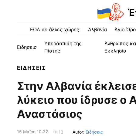
Έ
ΕΟΔ σε άλλες χώρες:
Αλβανία
Άγιο Όρο
Υπεράσπιση της
Άνθρωπος κα
Ειδησεισ
Πίστης
Εκκλησία
ΕΙΔΗΣΕΙΣ
Στην Αλβανία έκλεισ
λύκειο που ίδρυσε ο
Αναστάσιος
15 Μαΐου 10:32
Autor:
Ειδήσεις
13