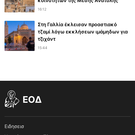
κοινοτήτων της Μέσης Ανατολής
16:12
Στη Γαλλία έκλεισαν προαστιακό
τζαμί λόγω εκκλήσεων ιμάμηδων για
τζιχάντ
15:44
EOΔ
Ειδησεισ