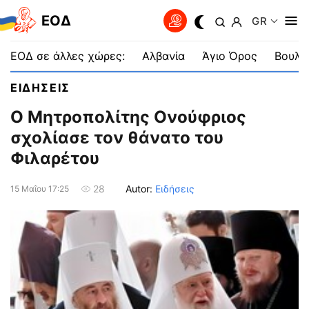
EOΔ
GR
ΕΟΔ σε άλλες χώρες:
Αλβανία
Άγιο Όρος
Βουλγ
ΕΙΔΗΣΕΙΣ
Ο Μητρоπολίτης Ονούφριος
σχολίασε τον θάνατο του
Φιλαρέτου
Autor:
Ειδήσεις
28
15 Μαΐου 17:25