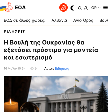
EOΔ
GR
ΕΟΔ σε άλλες χώρες:
Αλβανία
Άγιο Όρος
Βουλγ
ΕΙΔΗΣΕΙΣ
Η Βουλή της Ουκρανίας θα
εξετάσει πρόστιμα για μαντεία
και εσωτερισμό
Autor:
Ειδήσεις
9
16 Μαΐου 10:34