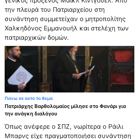
γενικός πρόξενος Μάικλ Κίντγουελ. Από
την πλευρά του Πατριαρχείου στη
συνάντηση συμμετείχαν ο μητροπολίτης
Χαλκηδόνος Εμμανουήλ και στελέχη των
πατριαρχικών δομών.
Πανω σε αυτο το θεμα
Πατριάρχης Βαρθολομαίος μίλησε στο Φανάρι για
την ανάγκη διαλόγου
Όπως ανέφερε ο ΣΠΖ, νωρίτερα ο Ράιλι
Μπαρνς είχε πραγματοποιήσει συνάντηση