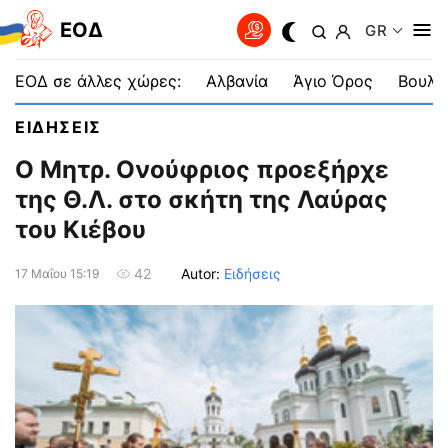
EOΔ
GR
ΕΟΔ σε άλλες χώρες:
Αλβανία
Άγιο Όρος
Βουλγ
ΕΙΔΗΣΕΙΣ
Ο Μητρ. Ονούφριος προεξήρχε
της Θ.Λ. στο σκήτη της Λαύρας
του Κιέβου
Autor:
Ειδήσεις
42
17 Μαΐου 15:19