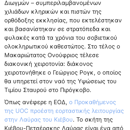
Διωγμών – συμπεριλαμβανομένων
χιλιάδων κληρικών και πιστών της
ορθόδοξης εκκλησίας, που εκτελέστηκαν
και βασανίστηκαν σε στρατόπεδα και
φυλακές κατά τα χρόνια του σοβιετικού
ολοκληρωτικού καθεστώτος. Στο τέλος ο
Μακαριώτατος Ονούφριος τέλεσε
διακονική χειροτονία: διάκονος
χειροτονήθηκε ο Γεώργιος Ρογκ, ο οποίος
θα υπηρετεί στον ναό της Υψώσεως του
Τιμίου Σταυρού στο Πιρόγκοβο.
Όπως ανέφερε η ΕΟΔ,
ο Προκαθήμενος
της UOC προέστη εορταστικής λειτουργίας
στην Λαύρας του Κιέβου
. Το σκήτη της
Κιέβου-Πετσέρσκης Λαύρας είναι ένα από