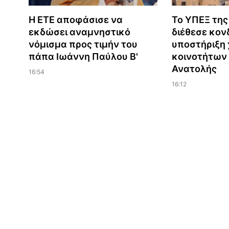
Η ΕΤΕ αποφάσισε να
Το ΥΠΕΞ της
εκδώσει αναμνηστικό
διέθεσε κονδ
νόμισμα προς τιμήν του
υποστήριξη 
πάπα Ιωάννη Παύλου Β'
κοινοτήτων
Ανατολής
16:54
16:12