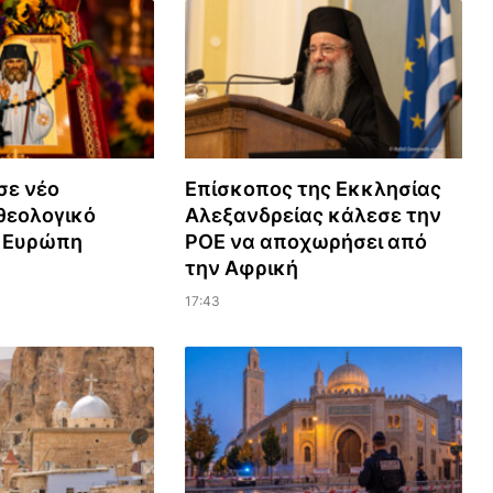
σε νέο
Επίσκοπος της Εκκλησίας
εολογικό
Αλεξανδρείας κάλεσε την
ν Ευρώπη
ΡΟΕ να αποχωρήσει από
την Αφρική
17:43