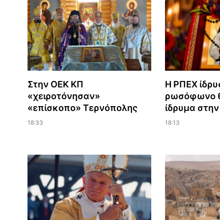
Στην ΟΕΚ ΚΠ
Η ΡΠΕΧ ίδρυ
«χειροτόνησαν»
ρωσόφωνο θ
«επίσκοπο» Τερνόπολης
ίδρυμα στη
18:33
18:13