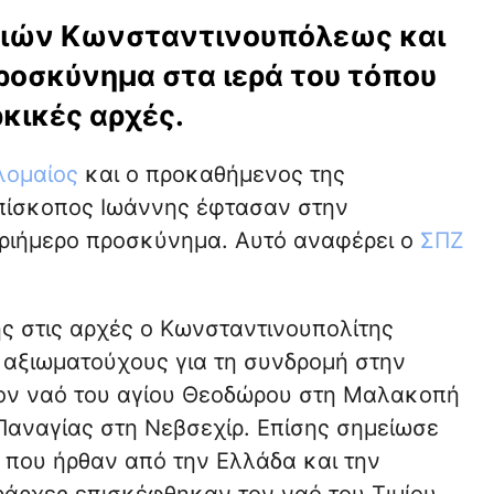
σιών Κωνσταντινουπόλεως και
ροσκύνημα στα ιερά του τόπου
κικές αρχές.
λομαίος
και ο προκαθήμενος της
πίσκοπος Ιωάννης έφτασαν στην
ριήμερο προσκύνημα. Αυτό αναφέρει ο
ΣΠΖ
ης στις αρχές ο Κωνσταντινουπολίτης
 αξιωματούχους για τη συνδρομή στην
τον ναό του αγίου Θεοδώρου στη Μαλακοπή
 Παναγίας στη Νεβσεχίρ. Επίσης σημείωσε
που ήρθαν από την Ελλάδα και την
εράρχες επισκέφθηκαν τον ναό του Τιμίου