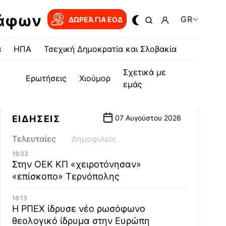
ράφων
GR
ΔΩΡΕΆ ΓΙΑ EOΔ
α
ΗΠΑ
Τσεχική Δημοκρατία και Σλοβακία
Σχετικά με
Ερωτήσεις
Χιούμορ
εμάς
ΕΙΔΗΣΕΙΣ
07 Αυγούστου 2026
Τελευταίες
Δημοφιλείς
18:33
Στην ΟΕΚ ΚΠ «χειροτόνησαν»
«επίσκοπο» Τερνόπολης
18:13
Η ΡΠΕΧ ίδρυσε νέο ρωσόφωνο
θεολογικό ίδρυμα στην Ευρώπη