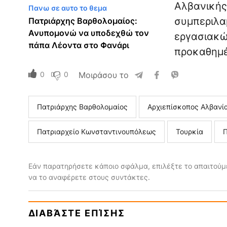
Αλβανικής
Πανω σε αυτο το θεμα
συμπεριλα
Πατριάρχης Βαρθολομαίος:
Ανυπομονώ να υποδεχθώ τον
εργασιακώ
πάπα Λέοντα στο Φανάρι
προκαθημ
0
0
Μοιράσου το
Πατριάρχης Βαρθολομαίος
Αρχιεπίσκοπος Αλβανί
Πατριαρχείο Κωνσταντινουπόλεως
Τουρκία
Εάν παρατηρήσετε κάποιο σφάλμα, επιλέξτε το απαιτούμε
να το αναφέρετε στους συντάκτες.
ΔΙΑΒΆΣΤΕ ΕΠΊΣΗΣ