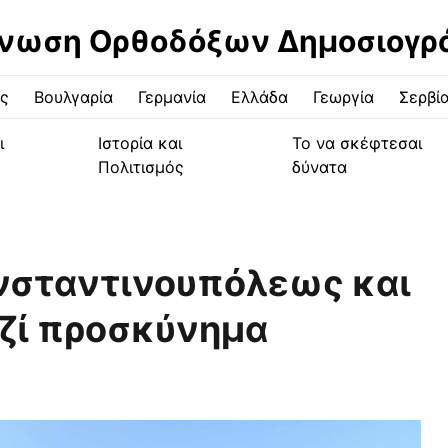
νωση Ορθοδόξων Δημοσιογ
ς
Βουλγαρία
Γερμανία
Ελλάδα
Γεωργία
Σερβί
ι
Ιστορία και
Το να σκέφτεσαι
Πολιτισμός
δύνατα
νσταντινουπόλεως και
ζί προσκύνημα