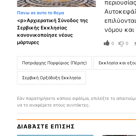
περιουσίας
Αυτοκεφάλ
Πανω σε αυτο το θεμα
επιλύονται
<р>Αρχιερατική Σύνοδος της
Σερβικής Εκκλησίας
νόμου και
κανονικοποίησε νέους
μάρτυρες
0
0
Πατριάρχης Πορφύριος (Πέριτς)
Εκκλησία και εξο
Σερβική Ορξόδοξη Εκκλησία
Εάν παρατηρήσετε κάποιο σφάλμα, επιλέξτε το απαιτούμε
να το αναφέρετε στους συντάκτες.
ΔΙΑΒΆΣΤΕ ΕΠΊΣΗΣ