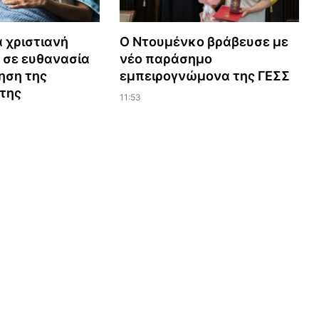
 χριστιανή
Ο Ντουμένκο βράβευσε με
 σε ευθανασία
νέο παράσημο
ηση της
εμπειρογνώμονα της ΓΕΣΣ
 της
11:53