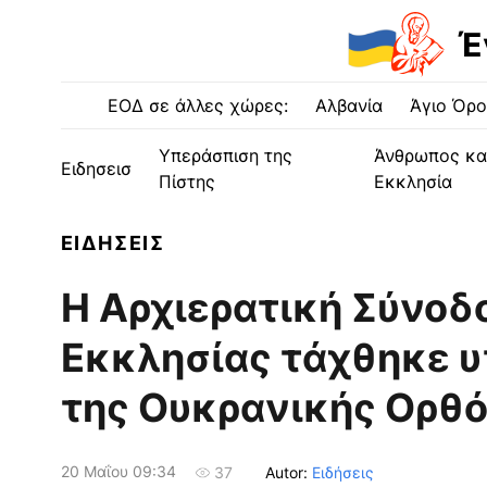
Έ
ΕΟΔ σε άλλες χώρες:
Αλβανία
Άγιο Όρο
Υπεράσπιση της
Άνθρωπος κα
Ειδησεισ
Πίστης
Εκκλησία
ΕΙΔΗΣΕΙΣ
Η Αρχιερατική Σύνοδ
Εκκλησίας τάχθηκε υ
της Ουκρανικής Ορθ
20 Μαΐου 09:34
Autor:
Ειδήσεις
37