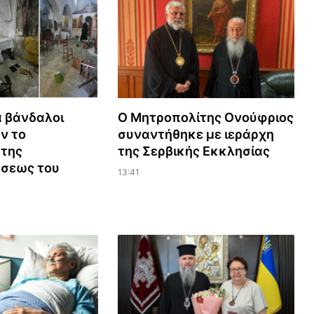
 βάνδαλοι
Ο Μητροπολίτης Ονούφριος
ν το
συναντήθηκε με ιεράρχη
 της
της Σερβικής Εκκλησίας
σεως του
13:41