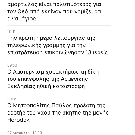
αμαρτωλός είναι πολυτιμότερος για
τον Θεό από εκείνον που νομίζει ότι
είναι άγιος
10:11
Την πρώτη ημέρα λειτουργίας της
τηλεφωνικής γραμμής για την
επιστράτευση επικοινώνησαν 13 ιερείς
09:50
Ο Άμστερνταμ χαρακτήρισε τη δίκη
του επικεφαλής της Αρμενικής
Εκκλησίας ηθική καταστροφή
09:32
Ο Μητροπολίτης Παύλος προέστη της
εορτής του ναού της σκήτης της μονής
Horodok
07 Αυγούστου 18:33