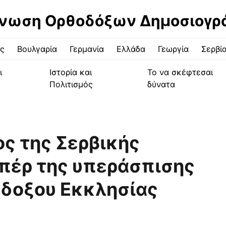
νωση Ορθοδόξων Δημοσιογ
ς
Βουλγαρία
Γερμανία
Ελλάδα
Γεωργία
Σερβί
ι
Ιστορία και
Το να σκέφτεσαι
Πολιτισμός
δύνατα
ος της Σερβικής
πέρ της υπεράσπισης
όδοξου Εκκλησίας