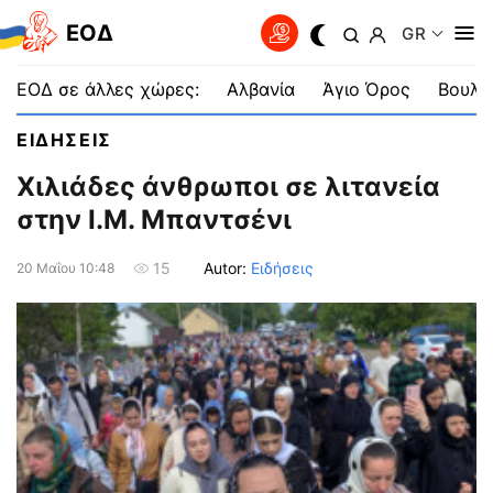
EOΔ
GR
ΕΟΔ σε άλλες χώρες:
Αλβανία
Άγιο Όρος
Βουλγ
ΕΙΔΗΣΕΙΣ
Χιλιάδες άνθρωποι σε λιτανεία
στην Ι.Μ. Μπαντσένι
Autor:
Ειδήσεις
15
20 Μαΐου 10:48