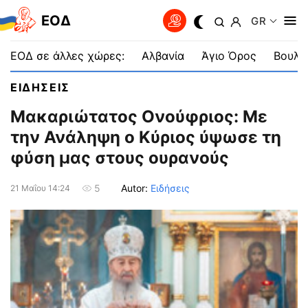
EOΔ
GR
ΕΟΔ σε άλλες χώρες:
Αλβανία
Άγιο Όρος
Βουλγ
ΕΙΔΗΣΕΙΣ
Μακαριώτατος Ονούφριος: Με
την Ανάληψη ο Κύριος ύψωσε τη
φύση μας στους ουρανούς
Autor:
Ειδήσεις
5
21 Μαΐου 14:24