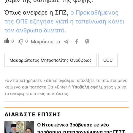
χάριν της σωτηρίας της ψυχής.
Όπως ανέφερε η ΣΠΖ,
ο Προκαθήμενος
της ΟΠΕ εξήγησε γιατί η ταπείνωση κάνει
τον άνθρωπο δυνατό
.
0
0
Μοιράσου το
Μακαριώτατος Μητροπολίτης Ονούφριος
UOC
Εάν παρατηρήσετε κάποιο σφάλμα, επιλέξτε το απαιτούμενο
κείμενο και πατήστε Ctrl+Enter ή
Υποβολή
σφάλματος για να
το αναφέρετε στους συντάκτες.
ΔΙΑΒΆΣΤΕ ΕΠΊΣΗΣ
Ο Ντουμένκο βράβευσε με νέο
παράσημο εμπειρογνώμονα της ΓΕΣΣ