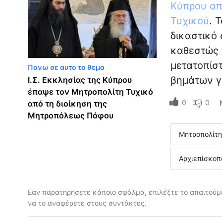
Κύπρου απ
Τυχικού
. 
δικαστικό
καθεστώς 
μετατοπίσ
Πανω σε αυτο το θεμα
βημάτων γ
Ι.Σ. Εκκλησίας της Κύπρου
έπαψε τον Μητροπολίτη Τυχικό
0
0
από τη διοίκηση της
Μητροπόλεως Πάφου
Μητροπολίτη
Αρχιεπίσκοπ
Εάν παρατηρήσετε κάποιο σφάλμα, επιλέξτε το απαιτούμε
να το αναφέρετε στους συντάκτες.