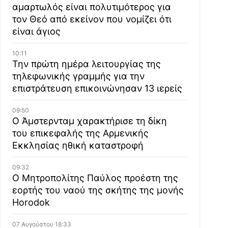
αμαρτωλός είναι πολυτιμότερος για
τον Θεό από εκείνον που νομίζει ότι
είναι άγιος
10:11
Την πρώτη ημέρα λειτουργίας της
τηλεφωνικής γραμμής για την
επιστράτευση επικοινώνησαν 13 ιερείς
09:50
Ο Άμστερνταμ χαρακτήρισε τη δίκη
του επικεφαλής της Αρμενικής
Εκκλησίας ηθική καταστροφή
09:32
Ο Μητροπολίτης Παύλος προέστη της
εορτής του ναού της σκήτης της μονής
Horodok
07 Αυγούστου 18:33