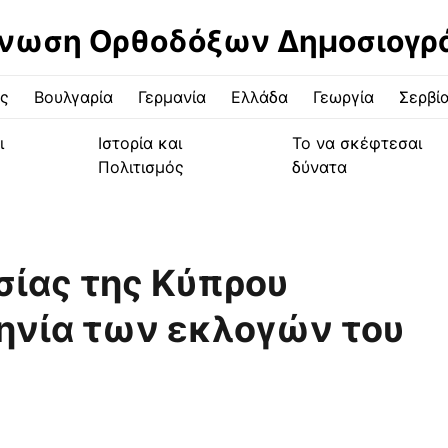
νωση Ορθοδόξων Δημοσιογ
ς
Βουλγαρία
Γερμανία
Ελλάδα
Γεωργία
Σερβί
ι
Ιστορία και
Το να σκέφτεσαι
Πολιτισμός
δύνατα
σίας της Κύπρου
ηνία των εκλογών του