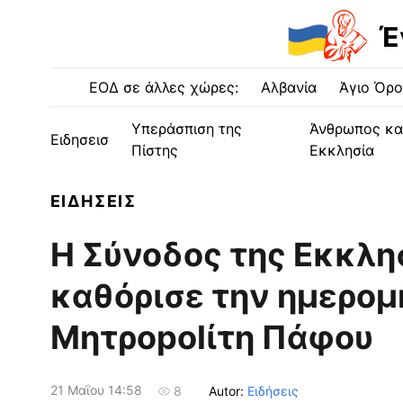
Έ
ΕΟΔ σε άλλες χώρες:
Αλβανία
Άγιο Όρο
Υπεράσπιση της
Άνθρωπος κα
Ειδησεισ
Πίστης
Εκκλησία
ΕΙΔΗΣΕΙΣ
Η Σύνοδος της Εκκλη
καθόρισε την ημερομ
Μητρopolίτη Πάφου
21 Μαΐου 14:58
Autor:
Ειδήσεις
8