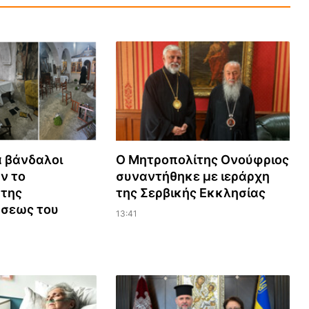
 βάνδαλοι
Ο Μητροπολίτης Ονούφριος
ν το
συναντήθηκε με ιεράρχη
 της
της Σερβικής Εκκλησίας
σεως του
13:41