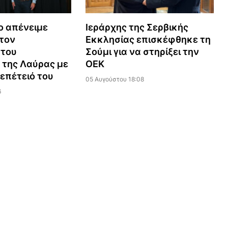
ο απένειμε
Ιεράρχης της Σερβικής
τον
Εκκλησίας επισκέφθηκε τη
 του
Σούμι για να στηρίξει την
 της Λαύρας με
ΟΕΚ
επέτειό του
05 Αυγούστου 18:08
6