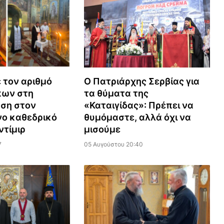
ε τον αριθμό
Ο Πατριάρχης Σερβίας για
ων στη
τα θύματα της
ση στον
«Καταιγίδας»: Πρέπει να
νο καθεδρικό
θυμόμαστε, αλλά όχι να
ντίμιρ
μισούμε
7
05 Αυγούστου 20:40