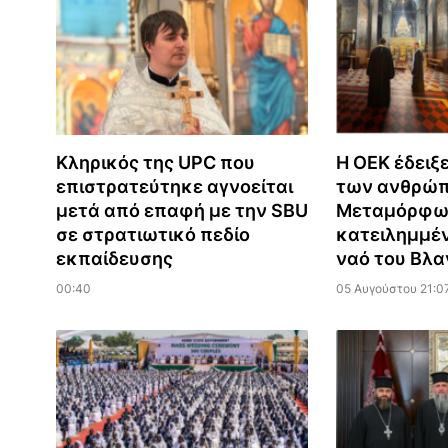
Κληρικός της UPC που
Η ΟΕΚ έδειξ
επιστρατεύτηκε αγνοείται
των ανθρώπ
μετά από επαφή με την SBU
Μεταμόρφω
σε στρατιωτικό πεδίο
κατειλημμέ
εκπαίδευσης
ναό του Βλα
00:40
05 Αυγούστου 21:0