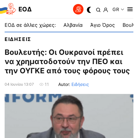
EOΔ
GR
ΕΟΔ σε άλλες χώρες:
Αλβανία
Άγιο Όρος
Βουλγ
ΕΙΔΗΣΕΙΣ
Βουλευτής: Οι Ουκρανοί πρέπει
να χρηματοδοτούν την ΠΕΟ και
την ΟΥΓΚΕ από τους φόρους τους
Autor:
Ειδήσεις
11
04 Ιουνίου 13:07