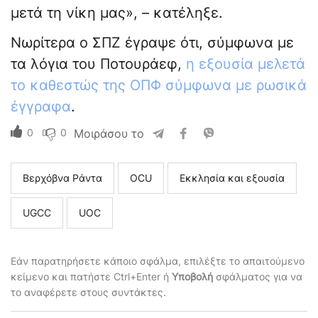
μετά τη νίκη μας», – κατέληξε.
Νωρίτερα ο ΣΠΖ έγραψε ότι, σύμφωνα με
τα λόγια του Ποτουράεφ,
η εξουσία μελετά
το καθεστώς της ΟΠΦ σύμφωνα με ρωσικά
έγγραφα
.
0
0
Μοιράσου το
Βερχόβνα Ράντα
ΟCU
Εκκλησία και εξουσία
UGCC
UOC
Εάν παρατηρήσετε κάποιο σφάλμα, επιλέξτε το απαιτούμενο
κείμενο και πατήστε Ctrl+Enter ή
Υποβολή
σφάλματος για να
το αναφέρετε στους συντάκτες.