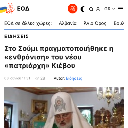
EOΔ
GR
ΕΟΔ σε άλλες χώρες:
Αλβανία
Άγιο Όρος
Βουλγ
ΕΙΔΗΣΕΙΣ
Στo Σούμι πραγματοποιήθηκε η
«ενθρόνιση» του νέου
«πατριάρχη» Κιέβου
Autor:
Ειδήσεις
28
08 Ιουνίου 11:31