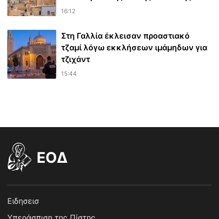
16:12
Στη Γαλλία έκλεισαν προαστιακό
τζαμί λόγω εκκλήσεων ιμάμηδων για
τζιχάντ
15:44
EOΔ
Ειδησεισ
Υπεράσπιση της Πίστης