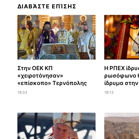
ΔΙΑΒΆΣΤΕ ΕΠΊΣΗΣ
Στην ΟΕΚ ΚΠ
Η ΡΠΕΧ ίδρυ
«χειροτόνησαν»
ρωσόφωνο θ
«επίσκοπο» Τερνόπολης
ίδρυμα στη
18:33
18:13