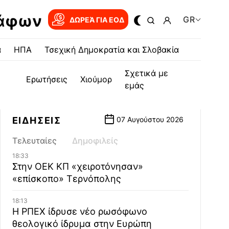
ράφων
GR
ΔΩΡΕΆ ΓΙΑ EOΔ
α
ΗΠΑ
Τσεχική Δημοκρατία και Σλοβακία
Σχετικά με
Ερωτήσεις
Χιούμορ
εμάς
ΕΙΔΗΣΕΙΣ
07 Αυγούστου 2026
Τελευταίες
Δημοφιλείς
18:33
Στην ΟΕΚ ΚΠ «χειροτόνησαν»
«επίσκοπο» Τερνόπολης
18:13
Η ΡΠΕΧ ίδρυσε νέο ρωσόφωνο
θεολογικό ίδρυμα στην Ευρώπη