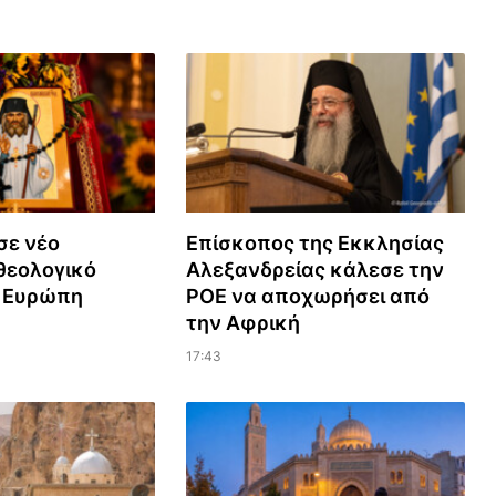
σε νέο
Επίσκοπος της Εκκλησίας
εολογικό
Αλεξανδρείας κάλεσε την
ν Ευρώπη
ΡΟΕ να αποχωρήσει από
την Αφρική
17:43