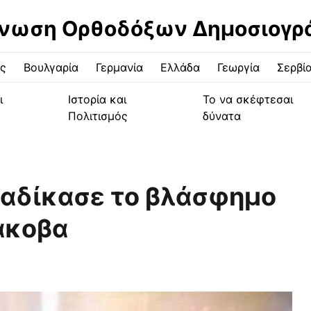
νωση Ορθοδόξων Δημοσιογ
ς
Βουλγαρία
Γερμανία
Ελλάδα
Γεωργία
Σερβί
ι
Ιστορία και
Το να σκέφτεσαι
Πολιτισμός
δύνατα
ταδίκασε το βλάσφημο
άκοβα