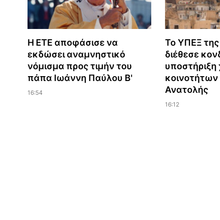
Η ΕΤΕ αποφάσισε να
Το ΥΠΕΞ της
εκδώσει αναμνηστικό
διέθεσε κονδ
νόμισμα προς τιμήν του
υποστήριξη 
πάπα Ιωάννη Παύλου Β'
κοινοτήτων
Ανατολής
16:54
16:12