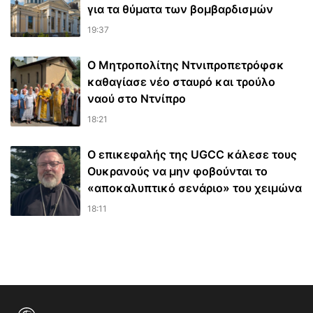
για τα θύματα των βομβαρδισμών
19:37
Ο Μητροπολίτης Ντνιπροπετρόφσκ
καθαγίασε νέο σταυρό και τρούλο
ναού στο Ντνίπρο
18:21
Ο επικεφαλής της UGCC κάλεσε τους
Ουκρανούς να μην φοβούνται το
«αποκαλυπτικό σενάριο» του χειμώνα
18:11