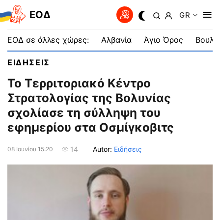
EOΔ
GR
ΕΟΔ σε άλλες χώρες:
Αλβανία
Άγιο Όρος
Βουλγ
ΕΙΔΗΣΕΙΣ
Το Τερριτοριακό Κέντρο
Στρατολογίας της Βολυνίας
σχολίασε τη σύλληψη του
εφημερίου στα Οσμίγκοβιτς
Autor:
Ειδήσεις
14
08 Ιουνίου 15:20