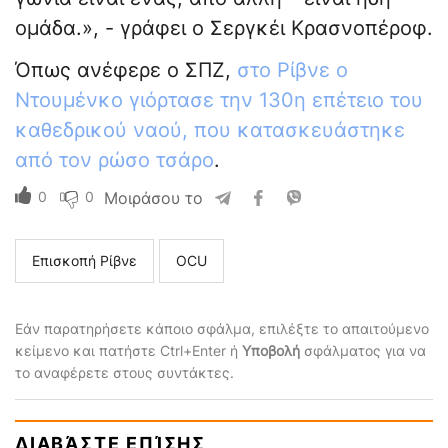
ομάδα.», - γράφει ο Σεργκέι Κρασνοπέροφ.
Όπως ανέφερε ο ΣΠΖ,
στο Ρίβνε ο
Ντουμένκο γιόρτασε την 130η επέτειο του
καθεδρικού ναού, που κατασκευάστηκε
από τον ρώσο τσάρο
.
0
0
Μοιράσου το
Επισκοπή Ρίβνε
ΟCU
Εάν παρατηρήσετε κάποιο σφάλμα, επιλέξτε το απαιτούμενο
κείμενο και πατήστε Ctrl+Enter ή
Υποβολή
σφάλματος για να
το αναφέρετε στους συντάκτες.
ΔΙΑΒΆΣΤΕ ΕΠΊΣΗΣ