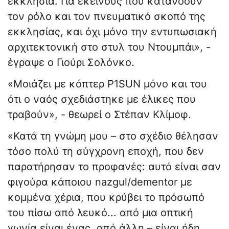
εκκλησία. Για εκείνους που κατανοούν
τον ρόλο και τον πνευματικό σκοπό της
εκκλησίας, και όχι μόνο την εντυπωσιακή
αρχιτεκτονική στο στυλ του Ντουμπάι», -
έγραψε ο Γιούρι Σολόνκο.
«Μοιάζει με κόπτερ P1SUN μόνο και του
ότι ο ναός σχεδιάστηκε με έλικες που
τραβούν», - θεωρεί ο Στέπαν Κλίμοφ.
«Κατά τη γνώμη μου – στο σχέδιο θέλησαν
τόσο πολύ τη σύγχρονη εποχή, που δεν
παρατήρησαν το προφανές: αυτό είναι σαν
φιγούρα κάποιου nazgul/dementor με
κομμένα χέρια, που κρύβει το πρόσωπό
του πίσω από λευκό... από μια οπτική
γωνία είναι ένας, από άλλη – είναι ήδη