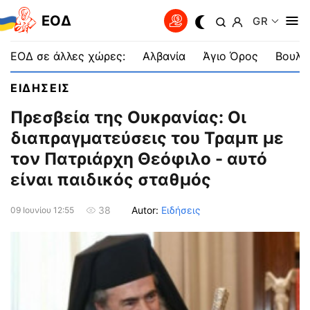
EOΔ
GR
ΕΟΔ σε άλλες χώρες:
Αλβανία
Άγιο Όρος
Βουλγ
ΕΙΔΗΣΕΙΣ
Πρεσβεία της Ουκρανίας: Οι
διαπραγματεύσεις του Τραμπ με
τον Πατριάρχη Θεόφιλο - αυτό
είναι παιδικός σταθμός
Autor:
Ειδήσεις
38
09 Ιουνίου 12:55