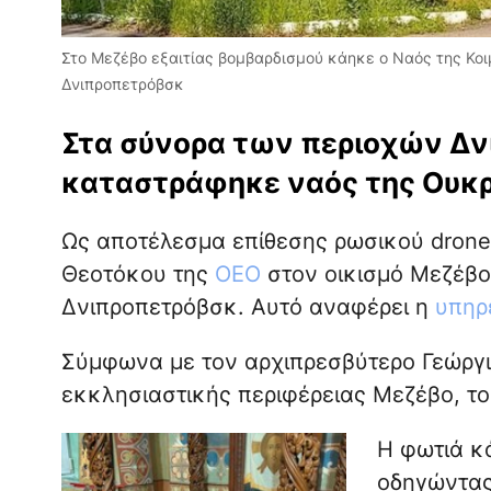
Στο Μεζέβο εξαιτίας βομβαρδισμού κάηκε ο Ναός της Κο
Δνιπροπετρόβσκ
Στα σύνορα των περιοχών Δν
καταστράφηκε ναός της Ουκρ
Ως αποτέλεσμα επίθεσης ρωσικού drone
Θεοτόκου της
ΟΕΟ
στον οικισμό Μεζέβο 
Δνιπροπετρόβσκ. Αυτό αναφέρει η
υπηρ
Σύμφωνα με τον αρχιπρεσβύτερο Γεώργι
εκκλησιαστικής περιφέρειας Μεζέβο, το
Η φωτιά κ
οδηγώντας