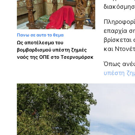
διακόσμησ
Πληροφορίε
επαρχία σ
Πανω σε αυτο το θεμα
βρίσκεται
Ως αποτέλεσμα του
και Ντονέ
βομβαρδισμού υπέστη ζημιές
ναός της ΟΠΕ στο Τσερνομόρσκ
Όπως ανέ
υπέστη ζημ