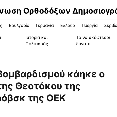
νωση Ορθοδόξων Δημοσιογ
ς
Βουλγαρία
Γερμανία
Ελλάδα
Γεωργία
Σερβί
ι
Ιστορία και
Το να σκέφτεσαι
Πολιτισμός
δύνατα
 βομβαρδισμού κάηκε ο
της Θεοτόκου της
ρόβσκ της ΟΕΚ