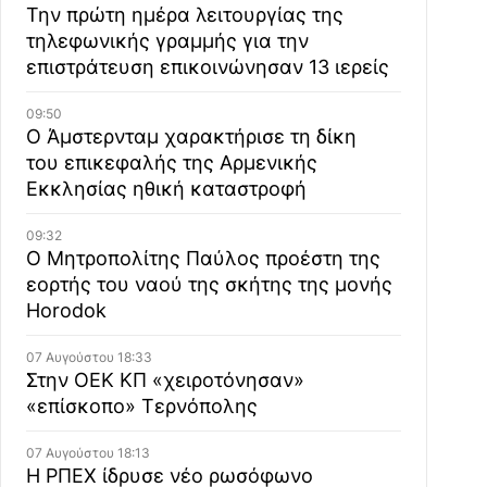
Την πρώτη ημέρα λειτουργίας της
τηλεφωνικής γραμμής για την
επιστράτευση επικοινώνησαν 13 ιερείς
09:50
Ο Άμστερνταμ χαρακτήρισε τη δίκη
του επικεφαλής της Αρμενικής
Εκκλησίας ηθική καταστροφή
09:32
Ο Μητροπολίτης Παύλος προέστη της
εορτής του ναού της σκήτης της μονής
Horodok
07 Αυγούστου 18:33
Στην ΟΕΚ ΚΠ «χειροτόνησαν»
«επίσκοπο» Τερνόπολης
07 Αυγούστου 18:13
Η ΡΠΕΧ ίδρυσε νέο ρωσόφωνο