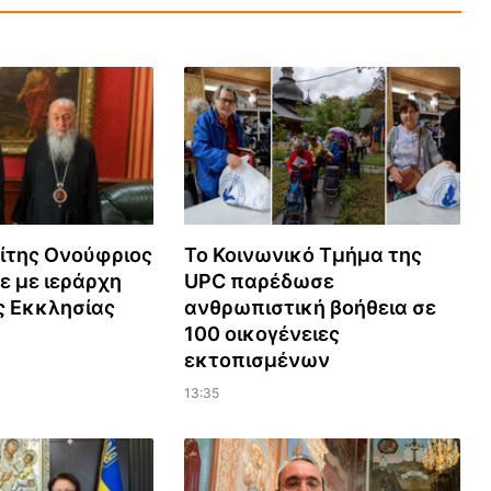
ίτης Ονούφριος
Το Κοινωνικό Τμήμα της
 με ιεράρχη
UPC παρέδωσε
ς Εκκλησίας
ανθρωπιστική βοήθεια σε
100 οικογένειες
εκτοπισμένων
13:35