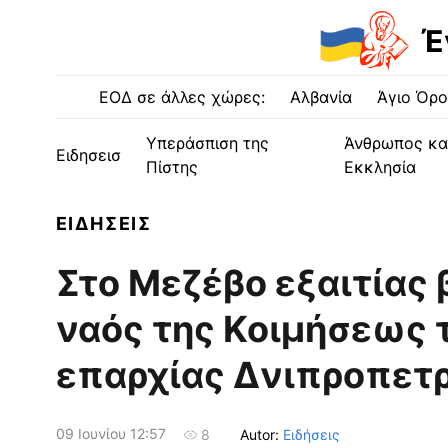
Έ
ΕΟΔ σε άλλες χώρες:
Αλβανία
Άγιο Όρο
Υπεράσπιση της
Άνθρωπος κα
Ειδησεισ
Πίστης
Εκκλησία
ΕΙΔΗΣΕΙΣ
Στο Μεζέβο εξαιτίας
ναός της Κοιμήσεως 
επαρχίας Δνιπροπετ
09 Ιουνίου 12:57
Autor:
Ειδήσεις
8