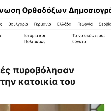
νωση Ορθοδόξων Δημοσιογ
ς
Βουλγαρία
Γερμανία
Ελλάδα
Γεωργία
Σερβί
ι
Ιστορία και
Το να σκέφτεσαι
Πολιτισμός
δύνατα
τές πυροβόλησαν
την κατοικία του