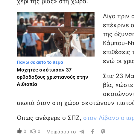
χέρι της βίας» στη χώρα.
Λίγο πριν
επέκρινε 
της όξυνσ
Κάμπου-Ντε
επιθέσεις
ενώ οι χρι
Πανω σε αυτο το θεμα
Μαχητές σκότωσαν 37
Στις 23 Μ
ορθόδοξους χριστιανούς στην
Αιθιοπία
βία, «ώστε
σκοτώνοντα
σιωπά όταν στη χώρα σκοτώνουν πιστο
Όπως ανέφερε ο ΣΠΖ,
στον Λίβανο ο ισ
0
0
Μοιράσου το