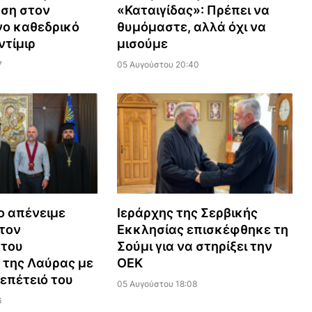
ση στον
«Καταιγίδας»: Πρέπει να
νο καθεδρικό
θυμόμαστε, αλλά όχι να
ντίμιρ
μισούμε
7
05 Αυγούστου 20:40
ο απένειμε
Ιεράρχης της Σερβικής
τον
Εκκλησίας επισκέφθηκε τη
 του
Σούμι για να στηρίξει την
 της Λαύρας με
ΟΕΚ
επέτειό του
05 Αυγούστου 18:08
6