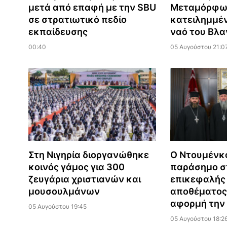
μετά από επαφή με την SBU
Μεταμόρφω
σε στρατιωτικό πεδίο
κατειλημμέ
εκπαίδευσης
ναό του Βλα
00:40
05 Αυγούστου 21:0
Στη Νιγηρία διοργανώθηκε
Ο Ντουμένκ
κοινός γάμος για 300
παράσημο σ
ζευγάρια χριστιανών και
επικεφαλής
μουσουλμάνων
αποθέματος
αφορμή την 
05 Αυγούστου 19:45
05 Αυγούστου 18:2